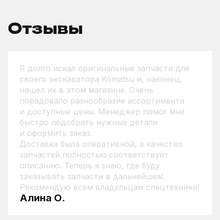
Отзывы
Я долго искал оригинальные запчасти для 
своего экскаватора Komatsu и, наконец, 
нашел их в этом магазине. Очень 
порадовало разнообразие ассортимента 
и доступные цены. Менеджер помог мне 
быстро подобрать нужные детали 
и оформить заказ.
Доставка была оперативной, а качество 
запчастей полностью соответствует 
описанию. Теперь я знаю, где буду 
заказывать запчасти в дальнейшем. 
Рекомендую всем владельцам спецтехники!
Алина О.